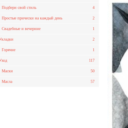
Подбери свой стиль
4
Простые прически на каждый день
2
Свадебные и вечерние
1
Укладки
2
Горячие
1
Уход
117
Маски
50
Масла
57