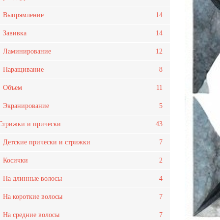
Выпрямление
14
Завивка
14
Ламинирование
12
Наращивание
8
Объем
11
Экранирование
5
Стрижки и прически
43
Детские прически и стрижки
7
Косички
2
На длинные волосы
4
На короткие волосы
7
На средние волосы
7