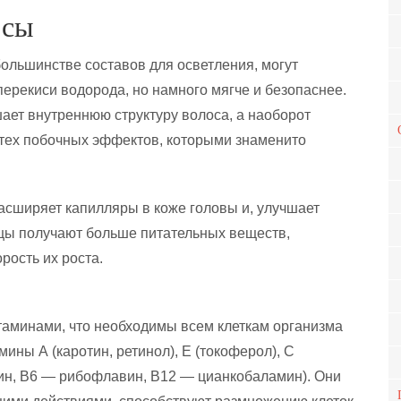
осы
большинстве составов для осветления, могут
перекиси водорода, но намного мягче и безопаснее.
ает внутреннюю структуру волоса, а наоборот
 тех побочных эффектов, которыми знаменито
асширяет капилляры в коже головы и, улучшает
цы получают больше питательных веществ,
орость их роста.
таминами, что необходимы всем клеткам организма
ины А (каротин, ретинол), Е (токоферол), С
мин, В6 — рибофлавин, В12 — цианкобаламин). Они