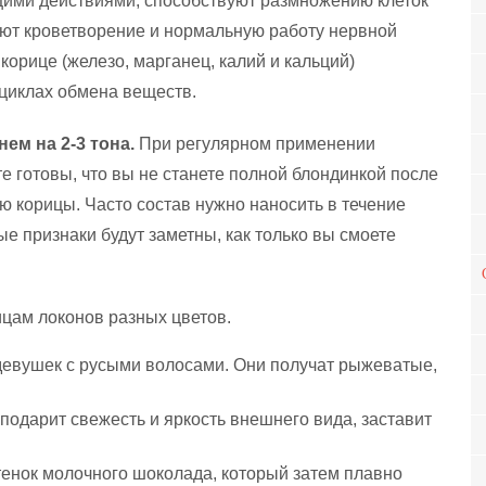
ми действиями, способствуют размножению клеток
ают кроветворение и нормальную работу нервной
корице (железо, марганец, калий и кальций)
циклах обмена веществ.
ем на 2-3 тона.
При регулярном применении
е готовы, что вы не станете полной блондинкой после
 корицы. Часто состав нужно наносить в течение
ые признаки будут заметны, как только вы смоете
ицам локонов разных цветов.
девушек с русыми волосами. Они получат рыжеватые,
я подарит свежесть и яркость внешнего вида, заставит
тенок молочного шоколада, который затем плавно