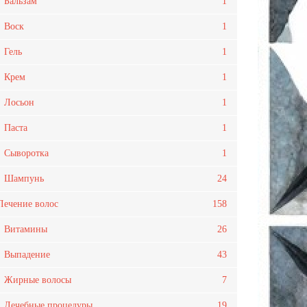
Бальзам
1
Воск
1
Гель
1
Крем
1
Лосьон
1
Паста
1
Сыворотка
1
Шампунь
24
Лечение волос
158
Витамины
26
Выпадение
43
Жирные волосы
7
Лечебные процедуры
19