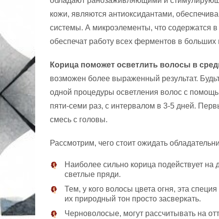
обладают ранозаживляющими и стимулирующи
кожи, являются антиоксидантами, обеспечив
системы. А микроэлементы, что содержатся в 
обеспечат работу всех ферментов в больших 
Корица поможет осветлить волосы в средн
возможен более выраженный результат. Будьт
одной процедуры осветления волос с помощью
пяти-семи раз, с интервалом в 3-5 дней. Перв
смесь с головы.
Рассмотрим, чего стоит ожидать обладательн
Наиболее сильно корица подействует на 
светлые пряди.
Тем, у кого волосы цвета огня, эта специ
их природный тон просто засверкать.
Черноволосые, могут рассчитывать на от