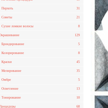
Перхоть
31
Советы
21
Сухие ломкие волосы
8
Окрашивание
129
Брондирование
5
Колорирование
8
Краски
45
Мелирование
35
Омбре
5
Осветление
13
Тонирование
10
Процедуры
68