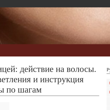
чение волос
Косметика для волос
Стрижки и прически
цей: действие на волосы.
Р
ветления и инструкция
ы по шагам