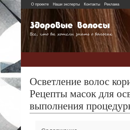
О проекте
Наши эксперты
Контакты
Реклама
Здоровые волосы
Все, что вы хотели знать о волосах
Уход
Процедуры
Окрашивание
Ле
Осветление волос кори
Рецепты масок для ос
выполнения процедур