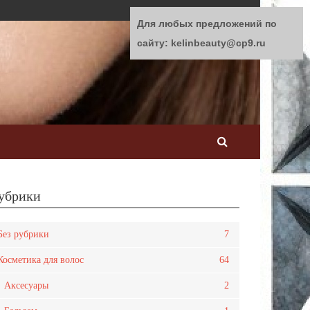
Для любых предложений по
сайту: kelinbeauty@cp9.ru
убрики
Без рубрики
7
Косметика для волос
64
Аксесуары
2