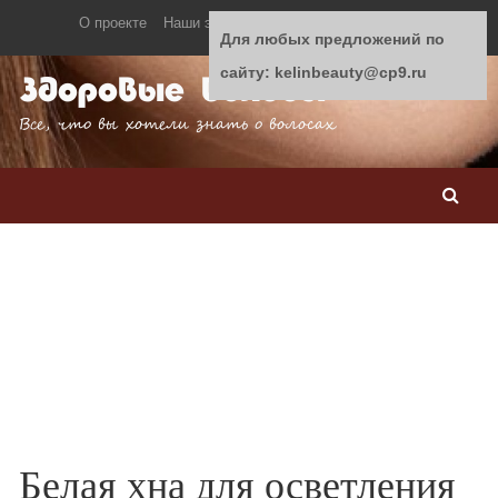
О проекте
Наши эксперты
Контакты
Реклама
Для любых предложений по
сайту: kelinbeauty@cp9.ru
Здоровые волосы
Все, что вы хотели знать о волосах
Уход
Процедуры
Окрашивание
Лечение волос
Косметика для волос
Стрижки и прически
Белая хна для осветления